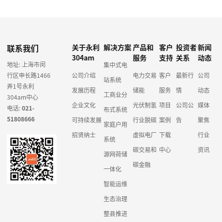
联系我们
关于永利
解决方案
产品和
客户
投资者
新闻
304am
服务
支持
关系
动态
地址: 上海市闵
集中式电
行区申长路1466
公司介绍
电力交易
客户
最新行
公司
站系统
弄1号永利
发展历程
储能
服务
情
动态
工商业分
304am中心
企业文化
光伏制氢
项目
公司公
媒体
电话:
021-
布式系统
51808666
可持续发展
行业脱碳
案例
告
聚焦
家庭户用
招贤纳士
虚拟电厂
下载
行业
系统
碳交易和
中心
资讯
源网荷储
碳金融
一体化
智能运维
生态治理
整县推进