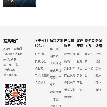
联系我们
关于永利
解决方案
产品和
客户
投资者
新闻
304am
服务
支持
关系
动态
地址: 上海市闵
集中式电
行区申长路1466
公司介绍
电力交易
客户
最新行
公司
站系统
弄1号永利
发展历程
储能
服务
情
动态
工商业分
304am中心
企业文化
光伏制氢
项目
公司公
媒体
电话:
021-
布式系统
51808666
可持续发展
行业脱碳
案例
告
聚焦
家庭户用
招贤纳士
虚拟电厂
下载
行业
系统
碳交易和
中心
资讯
源网荷储
碳金融
一体化
智能运维